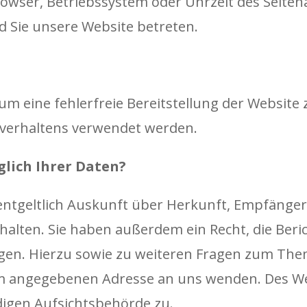
rowser, Betriebssystem oder Uhrzeit des Seitena
d Sie unsere Website betreten.
 um eine fehlerfreie Bereitstellung der Website
rverhaltens verwendet werden.
glich Ihrer Daten?
nentgeltlich Auskunft über Herkunft, Empfänge
lten. Sie haben außerdem ein Recht, die Beri
gen. Hierzu sowie zu weiteren Fragen zum The
um angegebenen Adresse an uns wenden. Des We
digen Aufsichtsbehörde zu.